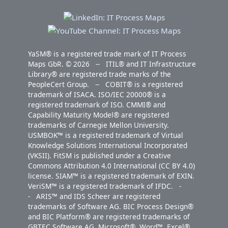
YaSM® is a registered trade mark of IT Process
Maps GbR. © 2026 -- ITIL® and IT Infrastructure
Library® are registered trade marks of the
PeopleCert Group. -- COBIT® is a registered
trademark of ISACA. ISO/IEC 20000® is a
registered trademark of ISO. CMMI® and
Capability Maturity Model® are registered
trademarks of Carnegie Mellon University.
USMBOK™ is a registered trademark of Virtual
Knowledge Solutions International Incorporated
(VKSII). FitSM is published under a Creative
Commons Attribution 4.0 International (CC BY 4.0)
license. SIAM™ is a registered trademark of EXIN.
VeriSM™ is a registered trademark of IFDC. -
- ARIS™ and IDS Scheer are registered
trademarks of Software AG. BIC Process Design®
and BIC Platform® are registered trademarks of
GBTEC Software AG. Microsoft®, Word™, Excel®,