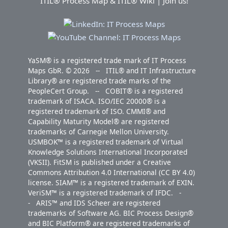
ITIL® Process Map & ITIL® Wiki | Join us!
YaSM® is a registered trade mark of IT Process
Maps GbR. © 2026 -- ITIL® and IT Infrastructure
Library® are registered trade marks of the
PeopleCert Group. -- COBIT® is a registered
trademark of ISACA. ISO/IEC 20000® is a
registered trademark of ISO. CMMI® and
Capability Maturity Model® are registered
trademarks of Carnegie Mellon University.
USMBOK™ is a registered trademark of Virtual
Knowledge Solutions International Incorporated
(VKSII). FitSM is published under a Creative
Commons Attribution 4.0 International (CC BY 4.0)
license. SIAM™ is a registered trademark of EXIN.
VeriSM™ is a registered trademark of IFDC. -
- ARIS™ and IDS Scheer are registered
trademarks of Software AG. BIC Process Design®
and BIC Platform® are registered trademarks of