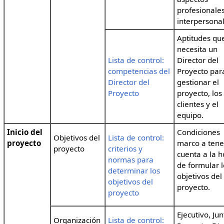
profesionale
interpersonal
Aptitudes qu
necesita un
Lista de control:
Director del
competencias del
Proyecto par
Director del
gestionar el
Proyecto
proyecto, los
clientes y el
equipo.
Inicio del
Condiciones
Objetivos del
Lista de control:
proyecto
marco a tene
proyecto
criterios y
cuenta a la h
normas para
de formular l
determinar los
objetivos del
objetivos del
proyecto.
proyecto
Ejecutivo, Ju
Organización
Lista de control: